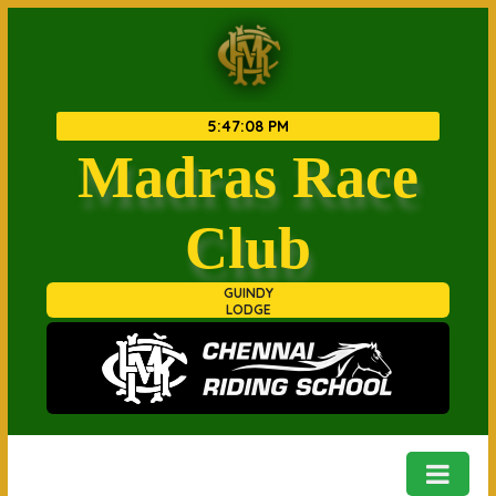
5
:
47
:
09 PM
Madras Race
Club
GUINDY
LODGE
