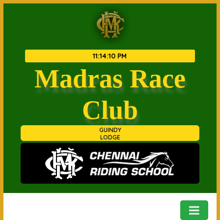
11
:
14
:
10 PM
Madras Race
Club
GUINDY
LODGE
